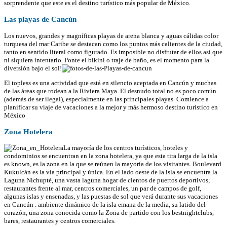
sorprendente que este es el destino turístico más popular de México.
Las playas de Cancún
Los nuevos, grandes y magníficas playas de arena blanca y aguas cálidas color
turquesa del mar Caribe se destacan como los puntos más calientes de la ciudad,
tanto en sentido literal como figurado. Es imposible no disfrutar de ellos así que
ni siquiera intentarlo. Ponte el bikini o traje de baño, es el momento para la
diversión bajo el sol!
El topless es una actividad que está en silencio aceptada en Cancún y muchas
de las áreas que rodean a la Riviera Maya. El desnudo total no es poco común
(además de ser ilegal), especialmente en las principales playas. Comience a
planificar su viaje de vacaciones a la mejor y más hermoso destino turístico en
México
Zona Hotelera
La mayoría de los centros turísticos, hoteles y
condominios se encuentran en la zona hotelera, ya que esta tira larga de la isla
es known, es la zona en la que se reúnen la mayoría de los visitantes. Boulevard
Kukulcán es la vía principal y única. En el lado oeste de la isla se encuentra la
Laguna Nichupté, una vasta laguna hogar de cientos de puertos deportivos,
restaurantes frente al mar, centros comerciales, un par de campos de golf,
algunas islas y ensenadas, y las puestas de sol que verá durante sus vacaciones
en Cancún . ambiente dinámico de la isla emana de la media, su latido del
corazón, una zona conocida como la Zona de partido con los bestnightclubs,
bares, restaurantes y centros comerciales.