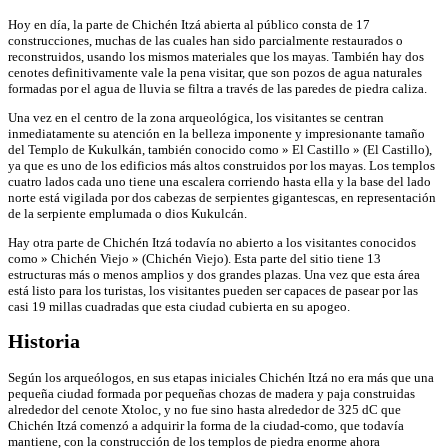
Hoy en día, la parte de Chichén Itzá abierta al público consta de 17
construcciones, muchas de las cuales han sido parcialmente restaurados o
reconstruidos, usando los mismos materiales que los mayas. También hay dos
cenotes definitivamente vale la pena visitar, que son pozos de agua naturales
formadas por el agua de lluvia se filtra a través de las paredes de piedra caliza.
Una vez en el centro de la zona arqueológica, los visitantes se centran
inmediatamente su atención en la belleza imponente y impresionante tamaño
del Templo de Kukulkán, también conocido como » El Castillo » (El Castillo),
ya que es uno de los edificios más altos construidos por los mayas. Los templos
cuatro lados cada uno tiene una escalera corriendo hasta ella y la base del lado
norte está vigilada por dos cabezas de serpientes gigantescas, en representación
de la serpiente emplumada o dios Kukulcán.
Hay otra parte de Chichén Itzá todavía no abierto a los visitantes conocidos
como » Chichén Viejo » (Chichén Viejo). Esta parte del sitio tiene 13
estructuras más o menos amplios y dos grandes plazas. Una vez que esta área
está listo para los turistas, los visitantes pueden ser capaces de pasear por las
casi 19 millas cuadradas que esta ciudad cubierta en su apogeo.
Historia
Según los arqueólogos, en sus etapas iniciales Chichén Itzá no era más que una
pequeña ciudad formada por pequeñas chozas de madera y paja construidas
alrededor del cenote Xtoloc, y no fue sino hasta alrededor de 325 dC que
Chichén Itzá comenzó a adquirir la forma de la ciudad-como, que todavía
mantiene, con la construcción de los templos de piedra enorme ahora