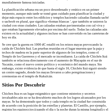
mundialmente famosa iniciadas.
La planificación urbana era un poco desordenado y errático en un primer
momento, aunque más tarde se tomó gran cuidado para planificar la ciudad y
dejar más espacio entre los edificios y templos haciendo calzadas llamada sacbé
o sacbeob en plural, que significa «formas blancas ‘, que también se unieron la
ciudad con otras ciudades. Las calzadas estaban pavimentadas con cal viva y
que estaban ligeramente elevados por encima del suelo. Todas las calzadas aún
existen en la actualidad y algunos incluso se han convertido en las carreteras de
hoy en día.
Se cree que la guerra en 1000 dC estalló en los reinos mayas provocando la
caída de Chichén Itzá. Las pruebas reunidas en el lugar muestra que la paja y
techos de madera en la parte superior de algunos de los templos, como el
Templo de los Guerreros y el mercado se incendiaron. La caída de Chichén Itzá
también se relaciona directamente con el aumento de Mayapán en el sur de
Yucatán, como el nuevo centro político y económico del mundo maya. Sin
embargo, existe evidencia de que hasta el siglo 16, Chichén Itzá siguió siendo
un centro sagrado, donde los mayas llevaron a cabo peregrinaciones y
ceremonias en el templo de Kukulcán.
Sitios Por Descubrir
Chichen Itza es un lugar enigmático que contiene misterios y secretos
invaluables aún no se ha descubierto muchos de los logros alcanzados por los
mayas. Se ha demostrado que todos y cada templo en la ciudad fue construida
de acuerdo con la posición de las estrellas y planetas. El Castillo, por ejemplo,
registra los equinoccios (cuando el día y la noche duran la misma longitud) y el