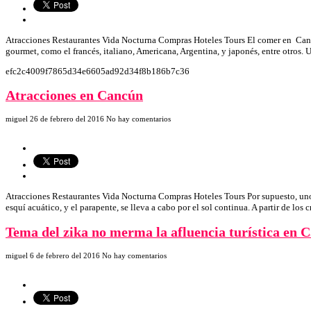
Atracciones Restaurantes Vida Nocturna Compras Hoteles Tours El comer en Cancú
gourmet, como el francés, italiano, Americana, Argentina, y japonés, entre otros.
efc2c4009f7865d34e6605ad92d34f8b186b7c36
Atracciones en Cancún
miguel
26 de febrero del 2016
No hay comentarios
Atracciones Restaurantes Vida Nocturna Compras Hoteles Tours Por supuesto, uno 
esquí acuático, y el parapente, se lleva a cabo por el sol continua. A partir de lo
Tema del zika no merma la afluencia turística en 
miguel
6 de febrero del 2016
No hay comentarios