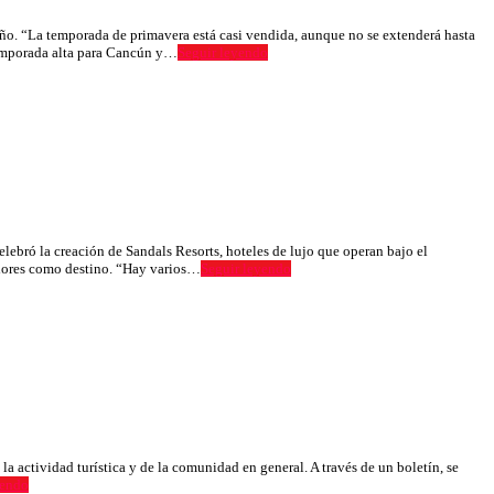
año. “La temporada de primavera está casi vendida, aunque no se extenderá hasta
temporada alta para Cancún y…
Seguir leyendo
elebró la creación de Sandals Resorts, hoteles de lujo que operan bajo el
idores como destino. “Hay varios…
Seguir leyendo
la actividad turística y de la comunidad en general. A través de un boletín, se
yendo