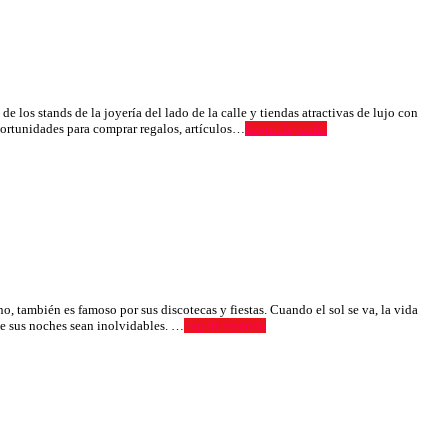
os stands de la joyería del lado de la calle y tiendas atractivas de lujo con
ortunidades para comprar regalos, artículos…
Seguir leyendo
 también es famoso por sus discotecas y fiestas. Cuando el sol se va, la vida
ue sus noches sean inolvidables. …
Seguir leyendo