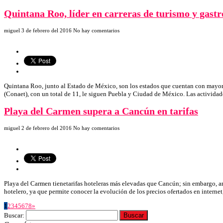
Quintana Roo, líder en carreras de turismo y gast
miguel
3 de febrero del 2016
No hay comentarios
Quintana Roo, junto al Estado de México, son los estados que cuentan con mayor 
(Conaet), con un total de 11, le siguen Puebla y Ciudad de México. Las actividades
Playa del Carmen supera a Cancún en tarifas
miguel
2 de febrero del 2016
No hay comentarios
Playa del Carmen tienetarifas hoteleras más elevadas que Cancún; sin embargo, a
hotelero, ya que permite conocer la evolución de los precios ofertados en intern
1
2
3
4
5
6
7
8
»
Buscar: