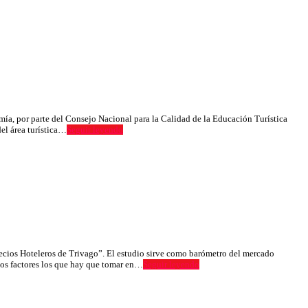
ía, por parte del Consejo Nacional para la Calidad de la Educación Turística
del área turística…
Seguir leyendo
ecios Hoteleros de Trivago”. El estudio sirve como barómetro del mercado
rios factores los que hay que tomar en…
Seguir leyendo