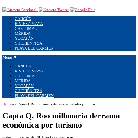
CANCÚN
RIVIERA MAYA
CHETUMAL
MÉRIDA
YUCATÁN
CHICHÉN ITZÁ
PLAYA DEL CARMEN
Menú ▼
CANCÚN
RIVIERA MAYA
CHETUMAL
MÉRIDA
YUCATÁN
CHICHÉN ITZÁ
PLAYA DEL CARMEN
Home
»
»
Capta Q. Roo millonaria derrama económica por turismo
Capta Q. Roo millonaria derrama
económica por turismo
miguel
11 de enero del 2016
No hay comentarios