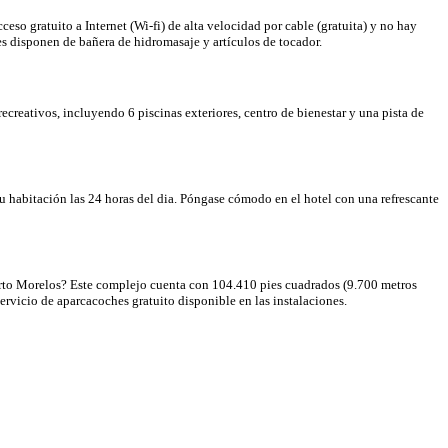
o gratuito a Internet (Wi-fi) de alta velocidad por cable (gratuita) y no hay
es disponen de bañera de hidromasaje y artículos de tocador.
 recreativos, incluyendo 6 piscinas exteriores, centro de bienestar y una pista de
su habitación las 24 horas del dia. Póngase cómodo en el hotel con una refrescante
uerto Morelos? Este complejo cuenta con 104.410 pies cuadrados (9.700 metros
ervicio de aparcacoches gratuito disponible en las instalaciones.