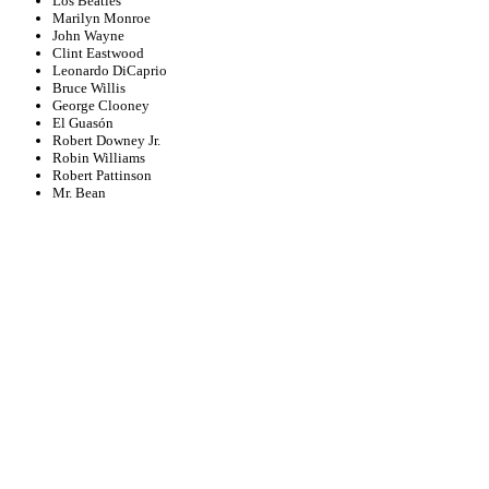
Los Beatles
Marilyn Monroe
John Wayne
Clint Eastwood
Leonardo DiCaprio
Bruce Willis
George Clooney
El Guasón
Robert Downey Jr.
Robin Williams
Robert Pattinson
Mr. Bean