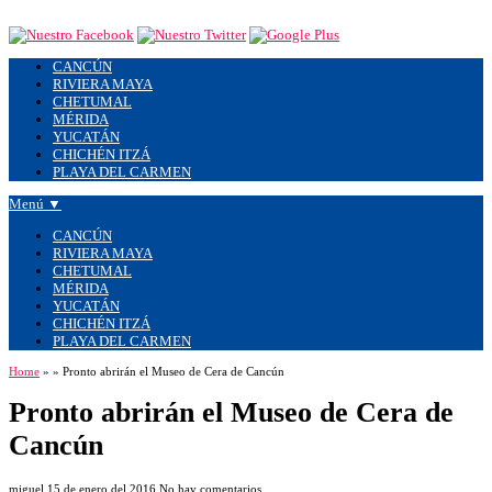
CANCÚN
RIVIERA MAYA
CHETUMAL
MÉRIDA
YUCATÁN
CHICHÉN ITZÁ
PLAYA DEL CARMEN
Menú ▼
CANCÚN
RIVIERA MAYA
CHETUMAL
MÉRIDA
YUCATÁN
CHICHÉN ITZÁ
PLAYA DEL CARMEN
Home
»
»
Pronto abrirán el Museo de Cera de Cancún
Pronto abrirán el Museo de Cera de
Cancún
miguel
15 de enero del 2016
No hay comentarios