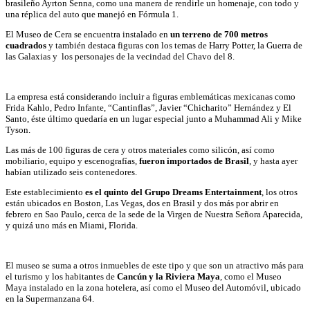
brasileño Ayrton Senna, como una manera de rendirle un homenaje, con todo y
una réplica del auto que manejó en Fórmula 1.
El Museo de Cera se encuentra instalado en
un terreno de 700 metros
cuadrados
y también destaca figuras con los temas de Harry Potter, la Guerra de
las Galaxias y los personajes de la vecindad del Chavo del 8.
La empresa está considerando incluir a figuras emblemáticas mexicanas como
Frida Kahlo, Pedro Infante, “Cantinflas”, Javier “Chicharito” Hernández y El
Santo, éste último quedaría en un lugar especial junto a Muhammad Ali y Mike
Tyson.
Las más de 100 figuras de cera y otros materiales como silicón, así como
mobiliario, equipo y escenografías,
fueron importados de Brasil
, y hasta ayer
habían utilizado seis contenedores.
Este establecimiento
es el quinto del Grupo Dreams Entertainment
, los otros
están ubicados en Boston, Las Vegas, dos en Brasil y dos más por abrir en
febrero en Sao Paulo, cerca de la sede de la Virgen de Nuestra Señora Aparecida,
y quizá uno más en Miami, Florida.
El museo se suma a otros inmuebles de este tipo y que son un atractivo más para
el turismo y los habitantes de
Cancún y la Riviera Maya
, como el Museo
Maya instalado en la zona hotelera, así como el Museo del Automóvil, ubicado
en la Supermanzana 64.